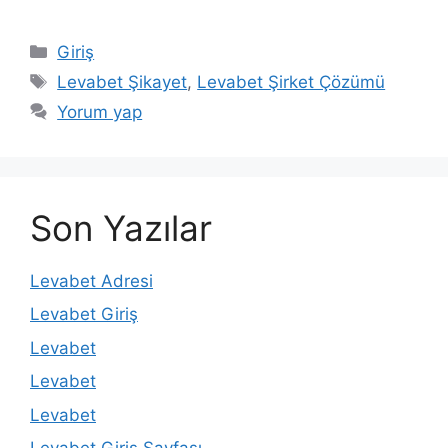
Kategoriler
Giriş
Etiketler
Levabet Şikayet
,
Levabet Şirket Çözümü
Yorum yap
Son Yazılar
Levabet Adresi
Levabet Giriş
Levabet
Levabet
Levabet