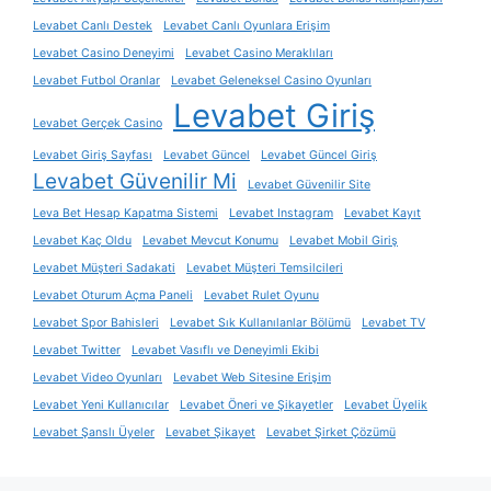
Levabet Canlı Destek
Levabet Canlı Oyunlara Erişim
Levabet Casino Deneyimi
Levabet Casino Meraklıları
Levabet Futbol Oranlar
Levabet Geleneksel Casino Oyunları
Levabet Giriş
Levabet Gerçek Casino
Levabet Giriş Sayfası
Levabet Güncel
Levabet Güncel Giriş
Levabet Güvenilir Mi
Levabet Güvenilir Site
Leva Bet Hesap Kapatma Sistemi
Levabet Instagram
Levabet Kayıt
Levabet Kaç Oldu
Levabet Mevcut Konumu
Levabet Mobil Giriş
Levabet Müşteri Sadakati
Levabet Müşteri Temsilcileri
Levabet Oturum Açma Paneli
Levabet Rulet Oyunu
Levabet Spor Bahisleri
Levabet Sık Kullanılanlar Bölümü
Levabet TV
Levabet Twitter
Levabet Vasıflı ve Deneyimli Ekibi
Levabet Video Oyunları
Levabet Web Sitesine Erişim
Levabet Yeni Kullanıcılar
Levabet Öneri ve Şikayetler
Levabet Üyelik
Levabet Şanslı Üyeler
Levabet Şikayet
Levabet Şirket Çözümü