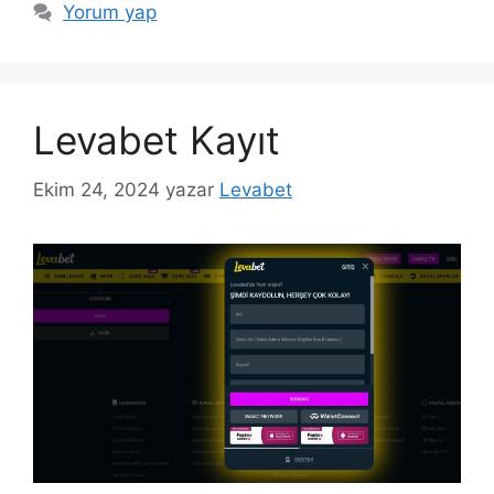
Yorum yap
Levabet Kayıt
Ekim 24, 2024
yazar
Levabet