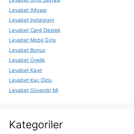
Levabet Giriş Sayfası
Levabet Altyapı
Levabet Instagram
Levabet Canlı Destek
Levabet Mobil Giriş
Levabet Bonus
Levabet Üyelik
Levabet Kayıt
Levabet Kaç Oldu
Levabet Güvenilir Mi
Kategoriler