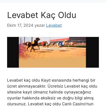
Levabet Kaç Oldu
Ekim 17, 2024
yazar
Levabet
Levabet kaç oldu Kayıt esnasında herhangi bir
ücret alınmayacaktır. Ücretsiz Levabet kaç oldu
sitesine kayıt olmanız halinde oynayacağınız
oyunlar hakkında eksiksiz ve doğru bilgi almış
olursunuz. Levabet kaç oldu Canlı Casino’nun