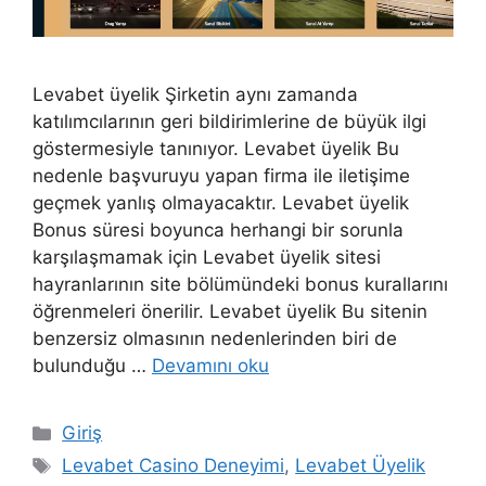
Levabet üyelik Şirketin aynı zamanda
katılımcılarının geri bildirimlerine de büyük ilgi
göstermesiyle tanınıyor. Levabet üyelik Bu
nedenle başvuruyu yapan firma ile iletişime
geçmek yanlış olmayacaktır. Levabet üyelik
Bonus süresi boyunca herhangi bir sorunla
karşılaşmamak için Levabet üyelik sitesi
hayranlarının site bölümündeki bonus kurallarını
öğrenmeleri önerilir. Levabet üyelik Bu sitenin
benzersiz olmasının nedenlerinden biri de
bulunduğu …
Devamını oku
Kategoriler
Giriş
Etiketler
Levabet Casino Deneyimi
,
Levabet Üyelik