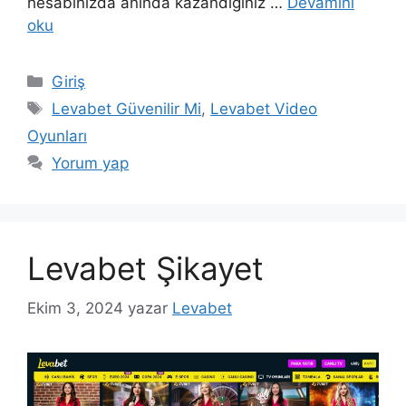
hesabınızda anında kazandığınız …
Devamını
oku
Kategoriler
Giriş
Etiketler
Levabet Güvenilir Mi
,
Levabet Video
Oyunları
Yorum yap
Levabet Şikayet
Ekim 3, 2024
yazar
Levabet