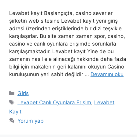
Levabet kayıt Başlangıçta, casino severler
şirketin web sitesine Levabet kayıt yeni giriş
adresi üzerinden eriştiklerinde bir dizi teşvikle
karşılaşırlar. Bu site zaman zaman spor, casino,
casino ve canlı oyunlara erişimde sorunlarla
karşılaşmaktadır. Levabet kayıt Yine de bu
zamanın nasıl ele alınacağı hakkında daha fazla
bilgi için makalenin geri kalanını okuyun Casino
kuruluşunun yeri sabit değildir …
Devamını oku
Kategoriler
Giriş
Etiketler
Levabet Canlı Oyunlara Erişim
,
Levabet
Kayıt
Yorum yap