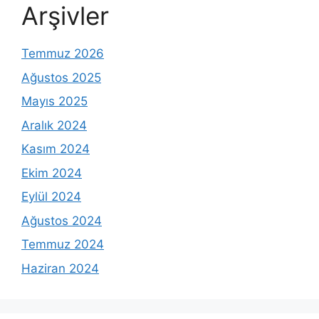
Arşivler
Temmuz 2026
Ağustos 2025
Mayıs 2025
Aralık 2024
Kasım 2024
Ekim 2024
Eylül 2024
Ağustos 2024
Temmuz 2024
Haziran 2024