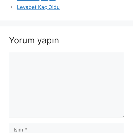
Levabet Kaç Oldu
Yorum yapın
Yorum
İsim