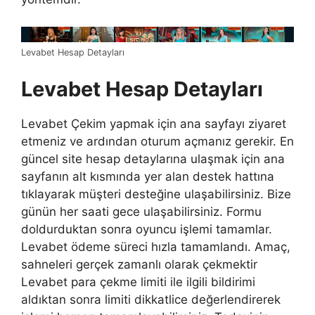
Levabet Hesap Detayları
Levabet Hesap Detayları
Levabet Çekim yapmak için ana sayfayı ziyaret
etmeniz ve ardından oturum açmanız gerekir. En
güncel site hesap detaylarına ulaşmak için ana
sayfanın alt kısmında yer alan destek hattına
tıklayarak müşteri desteğine ulaşabilirsiniz. Bize
günün her saati gece ulaşabilirsiniz. Formu
doldurduktan sonra oyuncu işlemi tamamlar.
Levabet ödeme süreci hızla tamamlandı. Amaç,
sahneleri gerçek zamanlı olarak çekmektir
Levabet para çekme limiti ile ilgili bildirimi
aldıktan sonra limiti dikkatlice değerlendirerek