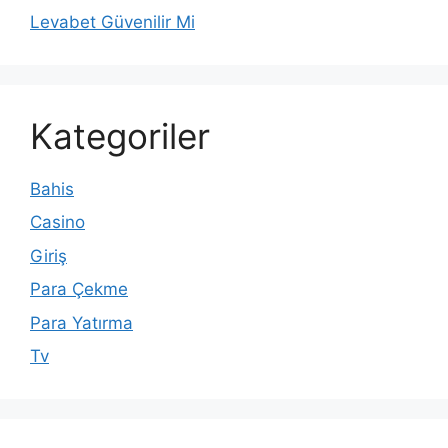
Levabet Güvenilir Mi
Kategoriler
Bahis
Casino
Giriş
Para Çekme
Para Yatırma
Tv