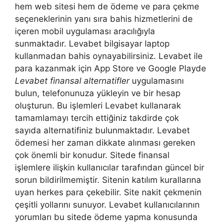
hem web sitesi hem de ödeme ve para çekme
seçeneklerinin yanı sıra bahis hizmetlerini de
içeren mobil uygulaması aracılığıyla
sunmaktadır. Levabet bilgisayar laptop
kullanmadan bahis oynayabilirsiniz. Levabet ile
para kazanmak için App Store ve Google Playde
Levabet finansal alternatifler
uygulamasını
bulun, telefonunuza yükleyin ve bir hesap
oluşturun. Bu işlemleri Levabet kullanarak
tamamlamayı tercih ettiğiniz takdirde çok
sayıda alternatifiniz bulunmaktadır. Levabet
ödemesi her zaman dikkate alınması gereken
çok önemli bir konudur. Sitede finansal
işlemlere ilişkin kullanıcılar tarafından güncel bir
sorun bildirilmemiştir. Sitenin katılım kurallarına
uyan herkes para çekebilir. Site nakit çekmenin
çeşitli yollarını sunuyor. Levabet kullanıcılarının
yorumları bu sitede ödeme yapma konusunda