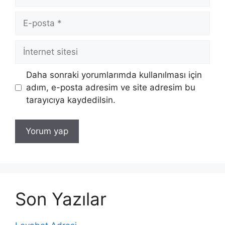
E-
posta
İnternet
sitesi
Daha sonraki yorumlarımda kullanılması için
adım, e-posta adresim ve site adresim bu
tarayıcıya kaydedilsin.
Son Yazılar