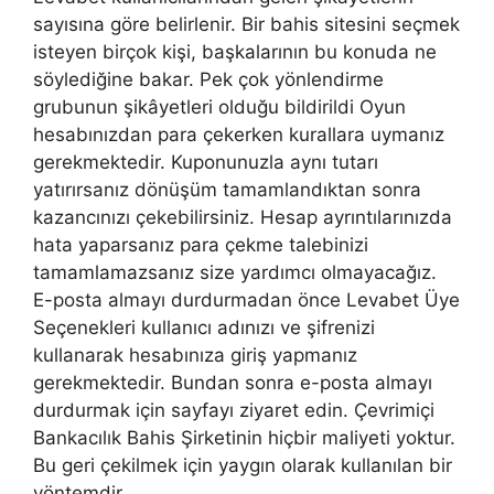
sayısına göre belirlenir. Bir bahis sitesini seçmek
isteyen birçok kişi, başkalarının bu konuda ne
söylediğine bakar. Pek çok yönlendirme
grubunun şikâyetleri olduğu bildirildi Oyun
hesabınızdan para çekerken kurallara uymanız
gerekmektedir. Kuponunuzla aynı tutarı
yatırırsanız dönüşüm tamamlandıktan sonra
kazancınızı çekebilirsiniz. Hesap ayrıntılarınızda
hata yaparsanız para çekme talebinizi
tamamlamazsanız size yardımcı olmayacağız.
E-posta almayı durdurmadan önce Levabet Üye
Seçenekleri kullanıcı adınızı ve şifrenizi
kullanarak hesabınıza giriş yapmanız
gerekmektedir. Bundan sonra e-posta almayı
durdurmak için sayfayı ziyaret edin. Çevrimiçi
Bankacılık Bahis Şirketinin hiçbir maliyeti yoktur.
Bu geri çekilmek için yaygın olarak kullanılan bir
yöntemdir.