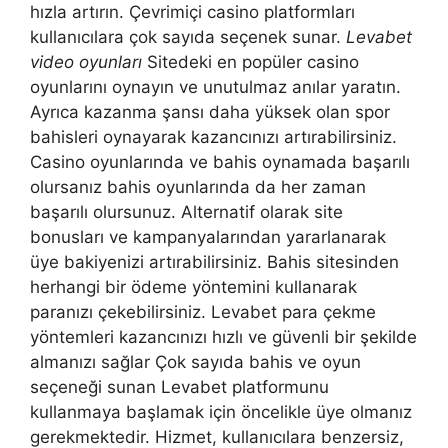
hızla artırın. Çevrimiçi casino platformları
kullanıcılara çok sayıda seçenek sunar.
Levabet
video oyunları
Sitedeki en popüler casino
oyunlarını oynayın ve unutulmaz anılar yaratın.
Ayrıca kazanma şansı daha yüksek olan spor
bahisleri oynayarak kazancınızı artırabilirsiniz.
Casino oyunlarında ve bahis oynamada başarılı
olursanız bahis oyunlarında da her zaman
başarılı olursunuz. Alternatif olarak site
bonusları ve kampanyalarından yararlanarak
üye bakiyenizi artırabilirsiniz. Bahis sitesinden
herhangi bir ödeme yöntemini kullanarak
paranızı çekebilirsiniz. Levabet para çekme
yöntemleri kazancınızı hızlı ve güvenli bir şekilde
almanızı sağlar Çok sayıda bahis ve oyun
seçeneği sunan Levabet platformunu
kullanmaya başlamak için öncelikle üye olmanız
gerekmektedir. Hizmet, kullanıcılara benzersiz,