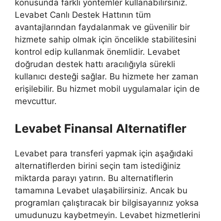
konusunda farklı yöntemler kullanabilirsiniz.
Levabet Canlı Destek Hattının tüm
avantajlarından faydalanmak ve güvenilir bir
hizmete sahip olmak için öncelikle stabilitesini
kontrol edip kullanmak önemlidir. Levabet
doğrudan destek hattı aracılığıyla sürekli
kullanıcı desteği sağlar. Bu hizmete her zaman
erişilebilir. Bu hizmet mobil uygulamalar için de
mevcuttur.
Levabet Finansal Alternatifler
Levabet para transferi yapmak için aşağıdaki
alternatiflerden birini seçin tam istediğiniz
miktarda parayı yatırın. Bu alternatiflerin
tamamına Levabet ulaşabilirsiniz. Ancak bu
programları çalıştıracak bir bilgisayarınız yoksa
umudunuzu kaybetmeyin. Levabet hizmetlerini