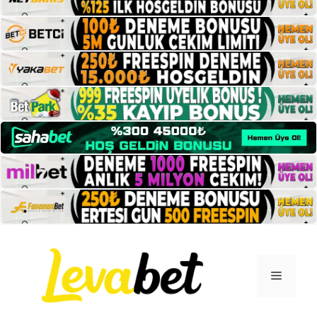
İçeriğe
atla
Menü