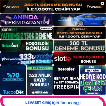
×
LEVABET GİRİŞ İÇİN TIKLAYINIZ!