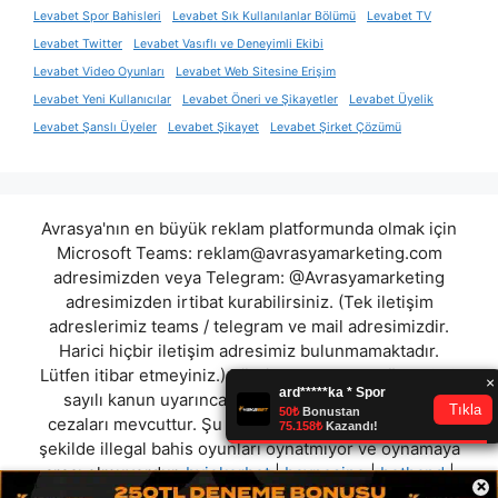
Levabet Spor Bahisleri
Levabet Sık Kullanılanlar Bölümü
Levabet TV
Levabet Twitter
Levabet Vasıflı ve Deneyimli Ekibi
Levabet Video Oyunları
Levabet Web Sitesine Erişim
Levabet Yeni Kullanıcılar
Levabet Öneri ve Şikayetler
Levabet Üyelik
Levabet Şanslı Üyeler
Levabet Şikayet
Levabet Şirket Çözümü
Avrasya'nın en büyük reklam platformunda olmak için
Microsoft Teams:
reklam@avrasyamarketing.com
adresimizden veya Telegram: @Avrasyamarketing
adresimizden irtibat kurabilirsiniz. (Tek iletişim
adreslerimiz teams / telegram ve mail adresimizdir.
Harici hiçbir iletişim adresimiz bulunmamaktadır.
Lütfen itibar etmeyiniz.) Türkiye yasalarına göre 7258
sayılı kanun uyarınca yasa dışı bahis oynamanın
cezaları mevcuttur. Şu an bulunduğunuz site hiç bir
şekilde illegal bahis oyunları oynatmıyor ve oynamaya
aracı olmuyordur.
byjokerbet
|
baynesine
|
bethand
|
×
betpas
|
oynabil
|
winbahis
|
yakutbahis
|
betmarko