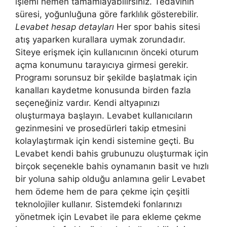
işlemi hemen tamamlayabilirsiniz. Tedavinin
süresi, yoğunluğuna göre farklılık gösterebilir.
Levabet hesap detayları
Her spor bahis sitesi
atış yaparken kurallara uymak zorundadır.
Siteye erişmek için kullanıcının önceki oturum
açma konumunu tarayıcıya girmesi gerekir.
Programı sorunsuz bir şekilde başlatmak için
kanalları kaydetme konusunda birden fazla
seçeneğiniz vardır. Kendi altyapınızı
oluşturmaya başlayın. Levabet kullanıcıların
gezinmesini ve prosedürleri takip etmesini
kolaylaştırmak için kendi sistemine geçti. Bu
Levabet kendi bahis grubunuzu oluşturmak için
birçok seçenekle bahis oynamanın basit ve hızlı
bir yoluna sahip olduğu anlamına gelir Levabet
hem ödeme hem de para çekme için çeşitli
teknolojiler kullanır. Sistemdeki fonlarınızı
yönetmek için Levabet ile para ekleme çekme