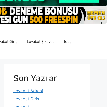
vabet Giriş
Levabet Şikayet
İletişim
Son Yazılar
Levabet Adresi
Levabet Giriş
Levabet