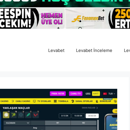
Levabet
Levabet İnceleme
Le