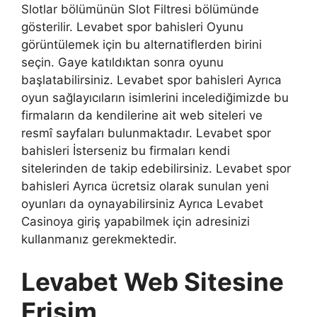
Slotlar bölümünün Slot Filtresi bölümünde
gösterilir. Levabet spor bahisleri Oyunu
görüntülemek için bu alternatiflerden birini
seçin. Gaye katıldıktan sonra oyunu
başlatabilirsiniz. Levabet spor bahisleri Ayrıca
oyun sağlayıcıların isimlerini incelediğimizde bu
firmaların da kendilerine ait web siteleri ve
resmî sayfaları bulunmaktadır. Levabet spor
bahisleri İsterseniz bu firmaları kendi
sitelerinden de takip edebilirsiniz. Levabet spor
bahisleri Ayrıca ücretsiz olarak sunulan yeni
oyunları da oynayabilirsiniz Ayrıca Levabet
Casinoya giriş yapabilmek için adresinizi
kullanmanız gerekmektedir.
Levabet Web Sitesine
Erişim