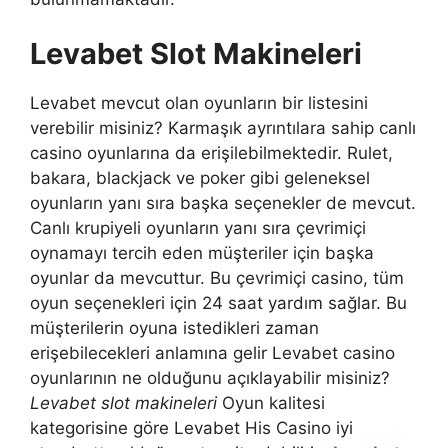
Levabet Slot Makineleri
Levabet mevcut olan oyunların bir listesini
verebilir misiniz? Karmaşık ayrıntılara sahip canlı
casino oyunlarına da erişilebilmektedir. Rulet,
bakara, blackjack ve poker gibi geleneksel
oyunların yanı sıra başka seçenekler de mevcut.
Canlı krupiyeli oyunların yanı sıra çevrimiçi
oynamayı tercih eden müşteriler için başka
oyunlar da mevcuttur. Bu çevrimiçi casino, tüm
oyun seçenekleri için 24 saat yardım sağlar. Bu
müşterilerin oyuna istedikleri zaman
erişebilecekleri anlamına gelir Levabet casino
oyunlarının ne olduğunu açıklayabilir misiniz?
Levabet slot makineleri
Oyun kalitesi
kategorisine göre Levabet His Casino iyi