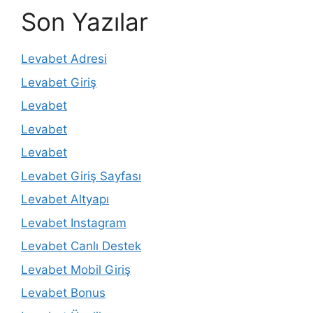
Son Yazılar
Levabet Adresi
Levabet Giriş
Levabet
Levabet
Levabet
Levabet Giriş Sayfası
Levabet Altyapı
Levabet Instagram
Levabet Canlı Destek
Levabet Mobil Giriş
Levabet Bonus