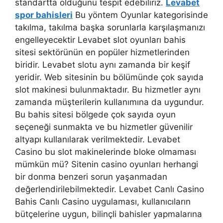
standartta olduğunu tespit edebiliriz.
Levabet
spor bahisleri
Bu yöntem Oyunlar kategorisinde
takılma, takılma başka sorunlarla karşılaşmanızı
engelleyecektir Levabet slot oyunları bahis
sitesi sektörünün en popüler hizmetlerinden
biridir. Levabet slotu aynı zamanda bir keşif
yeridir. Web sitesinin bu bölümünde çok sayıda
slot makinesi bulunmaktadır. Bu hizmetler aynı
zamanda müşterilerin kullanımına da uygundur.
Bu bahis sitesi bölgede çok sayıda oyun
seçeneği sunmakta ve bu hizmetler güvenilir
altyapı kullanılarak verilmektedir. Levabet
Casino bu slot makinelerinde bloke olmaması
mümkün mü? Sitenin casino oyunları herhangi
bir donma benzeri sorun yaşanmadan
değerlendirilebilmektedir. Levabet Canlı Casino
Bahis Canlı Casino uygulaması, kullanıcıların
bütçelerine uygun, bilinçli bahisler yapmalarına