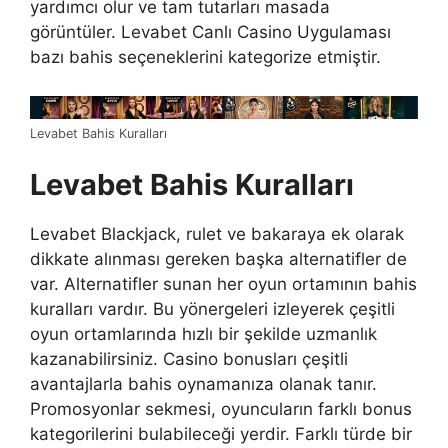
yardımcı olur ve tam tutarları masada
görüntüler. Levabet Canlı Casino Uygulaması
bazı bahis seçeneklerini kategorize etmiştir.
Levabet Bahis Kuralları
Levabet Bahis Kuralları
Levabet Blackjack, rulet ve bakaraya ek olarak
dikkate alınması gereken başka alternatifler de
var. Alternatifler sunan her oyun ortamının bahis
kuralları vardır. Bu yönergeleri izleyerek çeşitli
oyun ortamlarında hızlı bir şekilde uzmanlık
kazanabilirsiniz. Casino bonusları çeşitli
avantajlarla bahis oynamanıza olanak tanır.
Promosyonlar sekmesi, oyuncuların farklı bonus
kategorilerini bulabileceği yerdir. Farklı türde bir