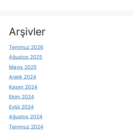
Arşivler
Temmuz 2026
Ağustos 2025
Mayıs 2025
Aralık 2024
Kasım 2024
Ekim 2024
Eylül 2024
Ağustos 2024
Temmuz 2024