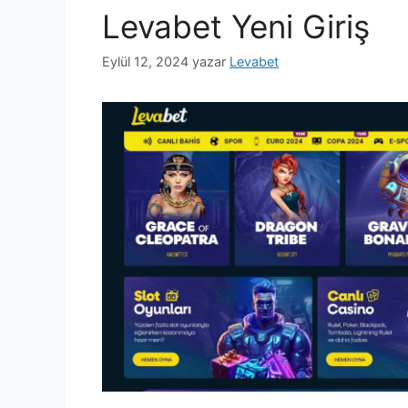
Levabet Yeni Giriş
Eylül 12, 2024
yazar
Levabet