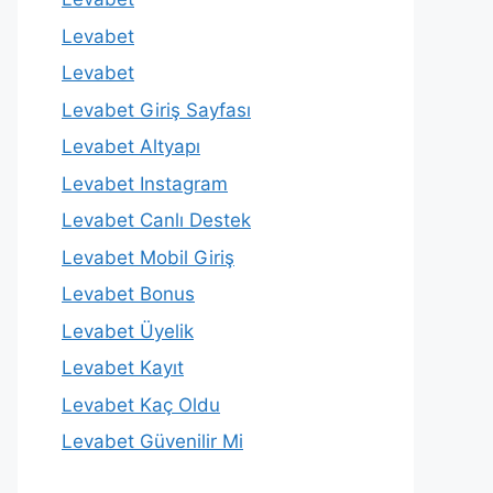
Levabet
Levabet
Levabet Giriş Sayfası
Levabet Altyapı
Levabet Instagram
Levabet Canlı Destek
Levabet Mobil Giriş
Levabet Bonus
Levabet Üyelik
Levabet Kayıt
Levabet Kaç Oldu
Levabet Güvenilir Mi