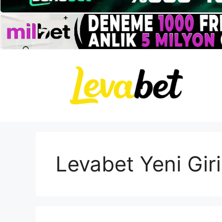
İçeriğe
atla
Levabet Yeni Gir