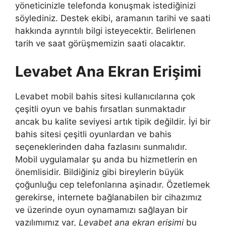
yöneticinizle telefonda konuşmak istediğinizi
söylediniz. Destek ekibi, aramanın tarihi ve saati
hakkında ayrıntılı bilgi isteyecektir. Belirlenen
tarih ve saat görüşmemizin saati olacaktır.
Levabet Ana Ekran Erişimi
Levabet mobil bahis sitesi kullanıcılarına çok
çeşitli oyun ve bahis fırsatları sunmaktadır
ancak bu kalite seviyesi artık tipik değildir. İyi bir
bahis sitesi çeşitli oyunlardan ve bahis
seçeneklerinden daha fazlasını sunmalıdır.
Mobil uygulamalar şu anda bu hizmetlerin en
önemlisidir. Bildiğiniz gibi bireylerin büyük
çoğunluğu cep telefonlarına aşinadır. Özetlemek
gerekirse, internete bağlanabilen bir cihazımız
ve üzerinde oyun oynamamızı sağlayan bir
yazılımımız var,
Levabet ana ekran erişimi
bu