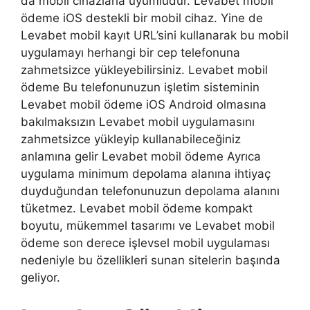
da mobil cihazlarla uyumludur. Levabet mobil
ödeme iOS destekli bir mobil cihaz. Yine de
Levabet mobil kayıt URL’sini kullanarak bu mobil
uygulamayı herhangi bir cep telefonuna
zahmetsizce yükleyebilirsiniz. Levabet mobil
ödeme Bu telefonunuzun işletim sisteminin
Levabet mobil ödeme iOS Android olmasına
bakılmaksızın Levabet mobil uygulamasını
zahmetsizce yükleyip kullanabileceğiniz
anlamına gelir Levabet mobil ödeme Ayrıca
uygulama minimum depolama alanına ihtiyaç
duyduğundan telefonunuzun depolama alanını
tüketmez. Levabet mobil ödeme kompakt
boyutu, mükemmel tasarımı ve Levabet mobil
ödeme son derece işlevsel mobil uygulaması
nedeniyle bu özellikleri sunan sitelerin başında
geliyor.