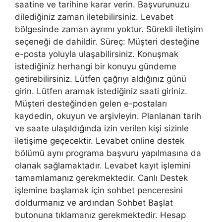
saatine ve tarihine karar verin. Başvurunuzu
dilediğiniz zaman iletebilirsiniz. Levabet
bölgesinde zaman ayrımı yoktur. Sürekli iletişim
seçeneği de dahildir. Süreç: Müşteri desteğine
e-posta yoluyla ulaşabilirsiniz. Konuşmak
istediğiniz herhangi bir konuyu gündeme
getirebilirsiniz. Lütfen çağrıyı aldığınız günü
girin. Lütfen aramak istediğiniz saati giriniz.
Müşteri desteğinden gelen e-postaları
kaydedin, okuyun ve arşivleyin. Planlanan tarih
ve saate ulaşıldığında izin verilen kişi sizinle
iletişime geçecektir. Levabet online destek
bölümü aynı programa başvuru yapılmasına da
olanak sağlamaktadır. Levabet kayıt işlemini
tamamlamanız gerekmektedir. Canlı Destek
işlemine başlamak için sohbet penceresini
doldurmanız ve ardından Sohbet Başlat
butonuna tıklamanız gerekmektedir. Hesap