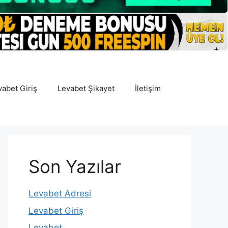
vabet Giriş
Levabet Şikayet
İletişim
Son Yazılar
Levabet Adresi
Levabet Giriş
Levabet